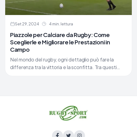
Set 29, 2024
4 min. lettura
Piazzole per Calciare da Rugby: Come
Sceglierle e Migliorare le Prestazioni in
Campo
Nel mondo del rugby, ogni dettaglio può fare la
differenza tra la vittoria e la sconfitta. Tra questi
dettagli, la scelta della giusta piazzola per calciare è
spesso sottovalutata. Tuttavia, la piazzola è uno
strumento fondamentale per qualsiasi giocatore
che si trovi a dover eseguire tiri piazzati.